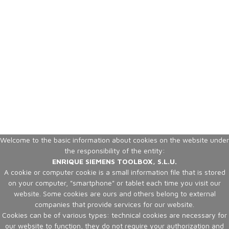
Welcome to the basic information about cookies on the website under
the responsibility of the entity:
ENRIQUE SIEMENS TOOLBOX, S.L.U.
A cookie or computer cookie is a small information file that is stored
on your computer, "smartphone" or tablet each time you visit our
website. Some cookies are ours and others belong to external
companies that provide services for our website.
Cookies can be of various types: technical cookies are necessary for
our website to function, they do not require your authorization and