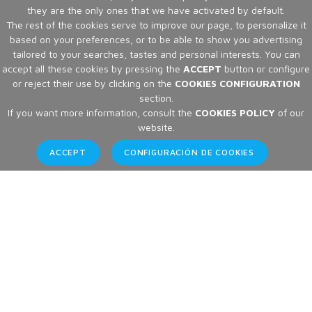
they are the only ones that we have activated by default.
The rest of the cookies serve to improve our page, to personalize it
based on your preferences, or to be able to show you advertising
tailored to your searches, tastes and personal interests. You can
accept all these cookies by pressing the
ACCEPT
button or configure
or reject their use by clicking on the
COOKIES CONFIGURATION
section.
If you want more information, consult the
COOKIES POLICY
of our
website.
ACCEPT
CONFIGURACIÓN DE COOKIES
Articles
Home
Articles