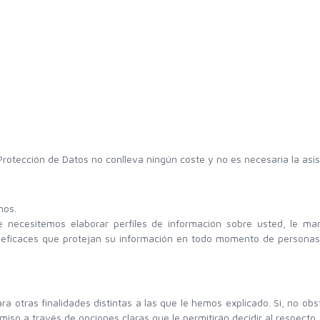
rotección de Datos no conlleva ningún coste y no es necesaria la asi
nos.
ue necesitemos elaborar perfiles de información sobre usted, le 
eficaces que protejan su información en todo momento de personas n
ara otras finalidades distintas a las que le hemos explicado. Sí, no 
miso a través de opciones claras que le permitirán decidir al respecto.