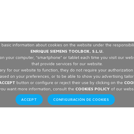
basic information about cookies on the website under the responsibilit
ENRIQUE SIEMENS TOOLBOX, S.L.U.
ed on your computer, "smartphone" or tablet each time you visit our w
that provide services for our website.
ry for our website to function, they do not require your authorizatio
based on your preferences, or to be able to show you advertising tailor
ACCEPT
button or configure or reject their use by clicking on the
COO
 you want more information, consult the
COOKIES POLICY
of our websi
ACCEPT
CONFIGURACIÓN DE COOKIES