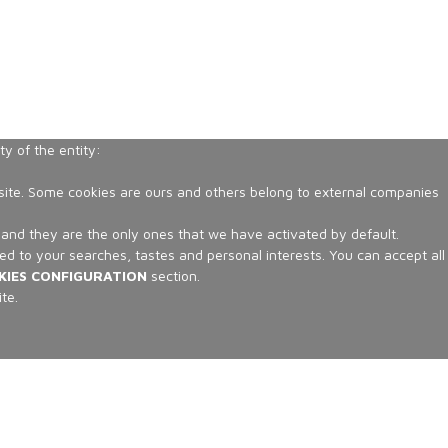
y of the entity:
ebsite. Some cookies are ours and others belong to external companies
n and they are the only ones that we have activated by default.
ed to your searches, tastes and personal interests. You can accept all
KIES CONFIGURATION
section.
te.