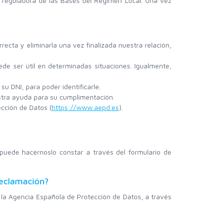
, reguladora de las Bases del Régimen Local. Una vez
recta y eliminarla una vez finalizada nuestra relación,
ede ser útil en determinadas situaciones. Igualmente,
su DNI, para poder identificarle.
Search
estra ayuda para su cumplimentación.
cción de Datos (
https://www.aepd.es
).
 puede hacérnoslo constar a través del formulario de
reclamación?
la Agencia Española de Protección de Datos, a través