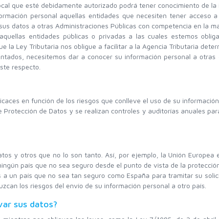
Local que esté debidamente autorizado podrá tener conocimiento de la
formación personal aquellas entidades que necesiten tener acceso 
sus datos a otras Administraciones Públicas con competencia en la mate
quellas entidades públicas o privadas a las cuales estemos obliga
e la Ley Tributaria nos obligue a facilitar a la Agencia Tributaria det
ntados, necesitemos dar a conocer su información personal a otras e
este respecto.
aces en función de los riesgos que conlleve el uso de su información
e Protección de Datos y se realizan controles y auditorías anuales pa
s y otros que no lo son tanto. Así, por ejemplo, la Unión Europea e
ningún país que no sea seguro desde el punto de vista de la protecció
s a un país que no sea tan seguro como España para tramitar su solic
can los riesgos del envío de su información personal a otro país.
ar sus datos?