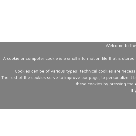
Welcome to the 
A cookie or computer cookie is a small information file that is stor
Cookies can be of various types: technical cookies are necessa
The rest of the cookies serve to improve our page, to personalize it 
these cookies by pressing the
If