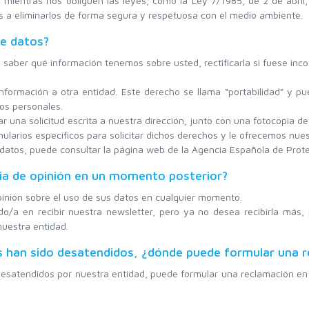
mientras nos obliguen las leyes, como la Ley 7/1985, de 2 de abril
os a eliminarlos de forma segura y respetuosa con el medio ambiente.
de datos?
aber qué información tenemos sobre usted, rectificarla si fuese incor
información a otra entidad. Este derecho se llama “portabilidad” y pu
tos personales.
r una solicitud escrita a nuestra dirección, junto con una fotocopia de 
mularios específicos para solicitar dichos derechos y le ofrecemos nu
atos, puede consultar la página web de la Agencia Española de Prote
bia de opinión en un momento posterior?
pinión sobre el uso de sus datos en cualquier momento.
ado/a en recibir nuestra newsletter, pero ya no desea recibirla más,
nuestra entidad.
s han sido desatendidos, ¿dónde puede formular una 
esatendidos por nuestra entidad, puede formular una reclamación en 